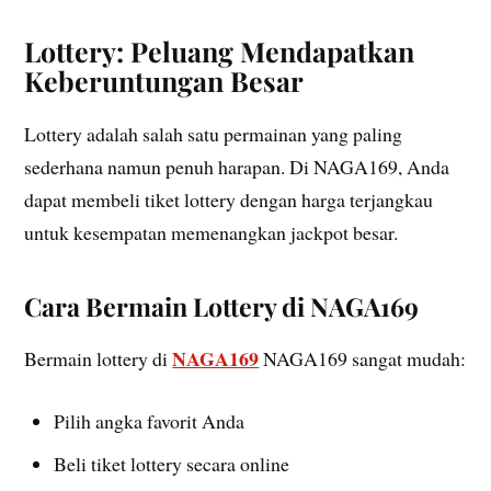
Lottery: Peluang Mendapatkan
Keberuntungan Besar
Lottery adalah salah satu permainan yang paling
sederhana namun penuh harapan. Di NAGA169, Anda
dapat membeli tiket lottery dengan harga terjangkau
untuk kesempatan memenangkan jackpot besar.
Cara Bermain Lottery di NAGA169
NAGA169
Bermain lottery di
NAGA169 sangat mudah:
Pilih angka favorit Anda
Beli tiket lottery secara online