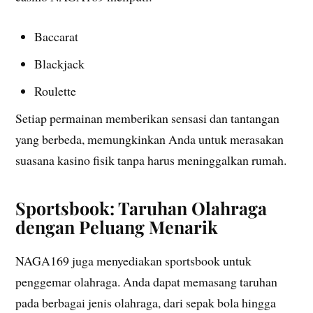
Baccarat
Blackjack
Roulette
Setiap permainan memberikan sensasi dan tantangan
yang berbeda, memungkinkan Anda untuk merasakan
suasana kasino fisik tanpa harus meninggalkan rumah.
Sportsbook: Taruhan Olahraga
dengan Peluang Menarik
NAGA169 juga menyediakan sportsbook untuk
penggemar olahraga. Anda dapat memasang taruhan
pada berbagai jenis olahraga, dari sepak bola hingga