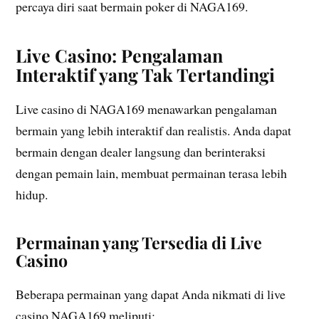
percaya diri saat bermain poker di NAGA169.
Live Casino: Pengalaman
Interaktif yang Tak Tertandingi
Live casino di NAGA169 menawarkan pengalaman
bermain yang lebih interaktif dan realistis. Anda dapat
bermain dengan dealer langsung dan berinteraksi
dengan pemain lain, membuat permainan terasa lebih
hidup.
Permainan yang Tersedia di Live
Casino
Beberapa permainan yang dapat Anda nikmati di live
casino NAGA169 meliputi: