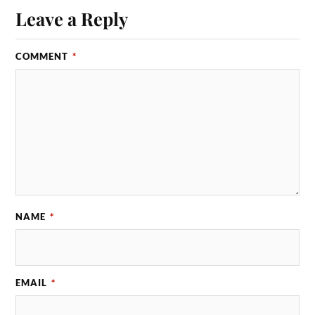
Leave a Reply
COMMENT
*
NAME
*
EMAIL
*