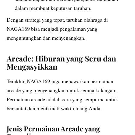
dalam membuat keputusan taruhan.
Dengan strategi yang tepat, taruhan olahraga di
NAGA169 bisa menjadi pengalaman yang
menguntungkan dan menyenangkan.
Arcade: Hiburan yang Seru dan
Mengasyikkan
Terakhir, NAGA169 juga menawarkan permainan
arcade yang menyenangkan untuk semua kalangan.
Permainan arcade adalah cara yang sempurna untuk
bersantai dan menikmati waktu luang Anda.
Jenis Permainan Arcade yang