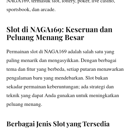
NAGA169, termasuk slot, lottery, poker, live casino,
sportsbook, dan arcade.
Slot di NAGA169: Keseruan dan
Peluang Menang Besar
Permainan slot di NAGA169 adalah salah satu yang
paling menarik dan mengasyikkan. Dengan berbagai
tema dan fitur yang berbeda, setiap putaran menawarkan
pengalaman baru yang mendebarkan. Slot bukan
sekadar permainan keberuntungan; ada strategi dan
teknik yang dapat Anda gunakan untuk meningkatkan
peluang menang.
Berbagai Jenis Slot yang Tersedia