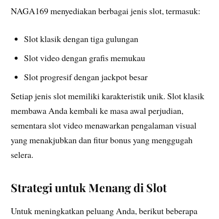
NAGA169 menyediakan berbagai jenis slot, termasuk:
Slot klasik dengan tiga gulungan
Slot video dengan grafis memukau
Slot progresif dengan jackpot besar
Setiap jenis slot memiliki karakteristik unik. Slot klasik
membawa Anda kembali ke masa awal perjudian,
sementara slot video menawarkan pengalaman visual
yang menakjubkan dan fitur bonus yang menggugah
selera.
Strategi untuk Menang di Slot
Untuk meningkatkan peluang Anda, berikut beberapa